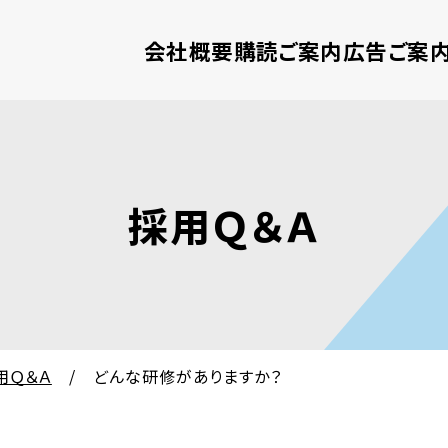
会社概要
購読ご案内
広告ご案
「山陰中央新報デジタル」広告掲載料金 [pdf: 1.9 MB]
「山陰経済ウイークリー」広告掲載料金 [pdf: 3.99 MB]
「生活応援情報紙りびえーる」広告掲載料金 [pdf: 3.28 MB]
「山陰中央新報 LINE公式アカウント」広告掲載料金 [pdf: 1.05 MB]
採用Ｑ＆Ａ
用Ｑ＆Ａ
/
どんな研修がありますか？