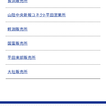
長浜販売所
山陰中央新報コネクト平田営業所
鰐淵販売所
国富販売所
平田東部販売所
大社販売所