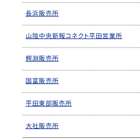
長浜販売所
山陰中央新報コネクト平田営業所
鰐淵販売所
国富販売所
平田東部販売所
大社販売所