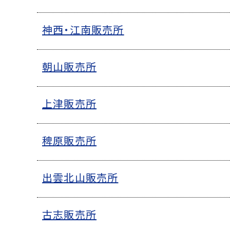
神西・江南販売所
朝山販売所
上津販売所
稗原販売所
出雲北山販売所
古志販売所