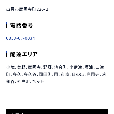
出雲市鹿園寺町226-2
電話番号
0853-67-0034
配達エリア
小境､美野､鹿園寺､野郷､地合町、小伊津、坂浦、三津
町、多久、多久谷、岡田町、園、布崎、日の出、鹿園寺、苅
藻谷､外島町､旭ヶ丘