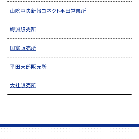
山陰中央新報コネクト平田営業所
鰐淵販売所
国富販売所
平田東部販売所
大社販売所